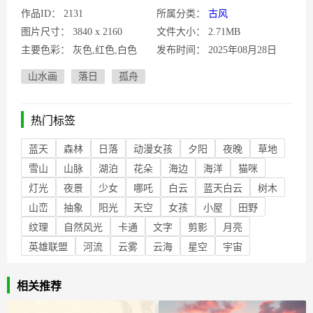
作品ID：
2131
所属分类：
古风
图片尺寸：
3840 x 2160
文件大小：
2.71MB
主要色彩：
灰色,红色,白色
发布时间：
2025年08月28日
山水画
落日
孤舟
热门标签
蓝天
森林
日落
动漫女孩
夕阳
夜晚
草地
雪山
山脉
湖泊
花朵
海边
海洋
猫咪
灯光
夜景
少女
哪吒
白云
蓝天白云
树木
山峦
抽象
阳光
天空
女孩
小屋
田野
纹理
自然风光
卡通
文字
剪影
月亮
英雄联盟
河流
云雾
云海
星空
宇宙
相关推荐