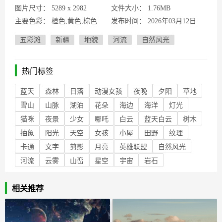
图片尺寸：
5289 x 2982
文件大小：
1.76MB
主要色彩：
橙色,黄色,棕色
发布时间：
2026年03月12日
五彩滩
新疆
地貌
河流
自然风光
热门标签
蓝天
森林
日落
动漫女孩
夜晚
夕阳
草地
雪山
山脉
湖泊
花朵
海边
海洋
灯光
猫咪
夜景
少女
哪吒
白云
蓝天白云
树木
抽象
阳光
天空
女孩
小屋
田野
纹理
卡通
文字
剪影
月亮
英雄联盟
自然风光
河流
云雾
山峦
星空
宇宙
岩石
相关推荐