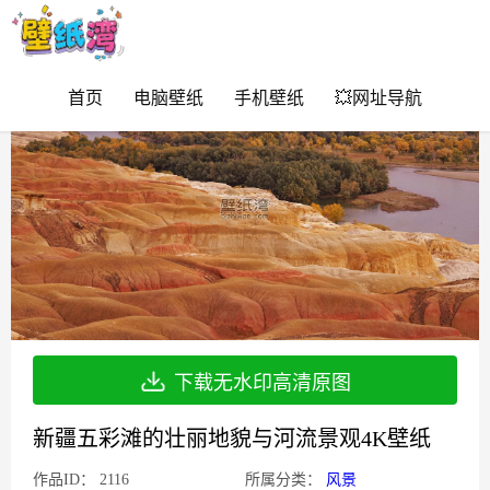
首页
电脑壁纸
手机壁纸
💥网址导航
下载无水印高清原图
新疆五彩滩的壮丽地貌与河流景观4K壁纸
作品ID：
2116
所属分类：
风景