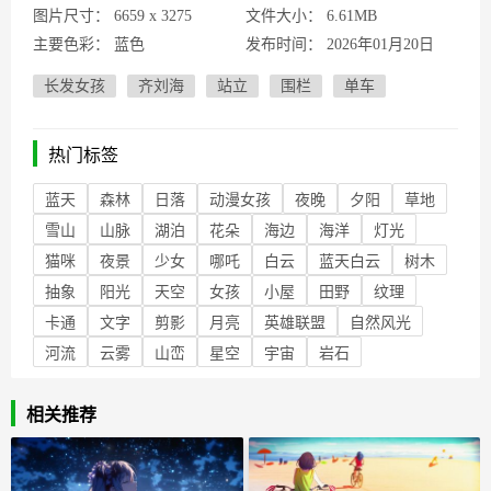
图片尺寸：
6659 x 3275
文件大小：
6.61MB
主要色彩：
蓝色
发布时间：
2026年01月20日
长发女孩
齐刘海
站立
围栏
单车
热门标签
蓝天
森林
日落
动漫女孩
夜晚
夕阳
草地
雪山
山脉
湖泊
花朵
海边
海洋
灯光
猫咪
夜景
少女
哪吒
白云
蓝天白云
树木
抽象
阳光
天空
女孩
小屋
田野
纹理
卡通
文字
剪影
月亮
英雄联盟
自然风光
河流
云雾
山峦
星空
宇宙
岩石
相关推荐